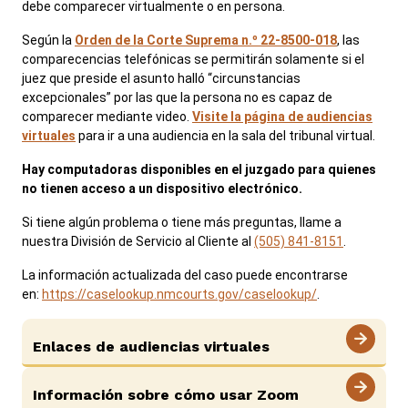
debe comparecer virtualmente o en persona.
Según la
Orden de la Corte Suprema n.º 22-8500-018
, las
comparecencias telefónicas se permitirán solamente si el
juez que preside el asunto halló “circunstancias
Ofertas de trabajo en el Tribunal Metropolitano
excepcionales” por las que la persona no es capaz de
Noticias
Pago de sanciones y aranceles
comparecer mediante video.
Visite la página de audiencias
Registros públicos
virtuales
para ir a una audiencia en la sala del tribunal virtual.
ADA y adaptaciones
Hay computadoras disponibles en el juzgado para quienes
no tienen acceso a un dispositivo electrónico.
View site in English
Si tiene algún problema o tiene más preguntas, llame a
nuestra División de Servicio al Cliente al
(505) 841-8151
.
La información actualizada del caso puede encontrarse
en:
https://caselookup.nmcourts.gov/caselookup/
.
Enlaces de audiencias virtuales
Información sobre cómo usar Zoom