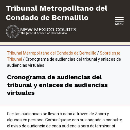
Saltar
Tribunal Metropolitano del
al
contenido
Condado de Bernalillo
MENU
INICIO
Tribunal Metropolitano del Condado de Bernalillo
/
Sobre este
Tribunal
/
Cronograma de audiencias del tribunal y enlaces de
UBICACIÓN, HORARIOS DE ATENCIÓN Y CONTACTO
audiencias virtuales
SOBRE ESTE TRIBUNAL
Cronograma de audiencias del
tribunal y enlaces de audiencias
SERVICIO DE JURADO
virtuales
REPRESENTACIÓN PROPIA
SERVICIOS Y PROGRAMAS
Ciertas audiencias se llevan a cabo a través de Zoom y
algunas en persona. Comuníquese con su abogado o consulte
FORMULARIOS Y EXPEDIENTES
el aviso de audiencia de cada audiencia para determinar si