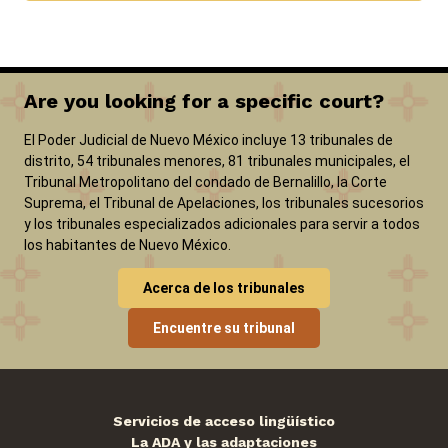
Are you looking for a specific court?
Ofertas de trabajo en el Tribunal Metropolitano
Noticias
Pago de sanciones y aranceles
Registros públicos
El Poder Judicial de Nuevo México incluye 13 tribunales de
distrito, 54 tribunales menores, 81 tribunales municipales, el
ADA y adaptaciones
Tribunal Metropolitano del condado de Bernalillo, la Corte
Suprema, el Tribunal de Apelaciones, los tribunales sucesorios
View site in English
y los tribunales especializados adicionales para servir a todos
los habitantes de Nuevo México.
Acerca de los tribunales
Encuentre su tribunal
Servicios de acceso lingüístico
La ADA y las adaptaciones