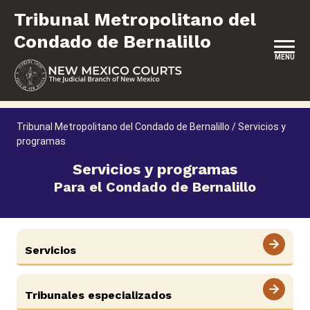
Saltar
Tribunal Metropolitano del
al
contenido
Condado de Bernalillo
MENU
INICIO
Tribunal Metropolitano del Condado de Bernalillo
/
Servicios y
programas
UBICACIÓN, HORARIOS DE ATENCIÓN Y CONTACTO
Servicios y programas
SOBRE ESTE TRIBUNAL
Para el Condado de Bernalillo
SERVICIO DE JURADO
REPRESENTACIÓN PROPIA
Servicios
SERVICIOS Y PROGRAMAS
FORMULARIOS Y EXPEDIENTES
Tribunales especializados